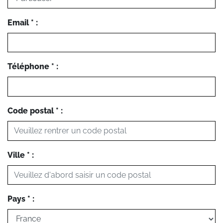
Email * :
Téléphone * :
Code postal * :
Ville * :
Pays * :