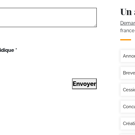
Un 
Demand
france
idique
*
Annon
Breve
Envoyer
Cessi
Conc
Créat