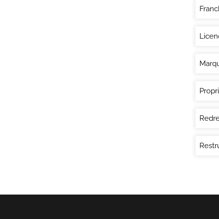
Franc
Licen
Marq
Propri
Redre
Restr