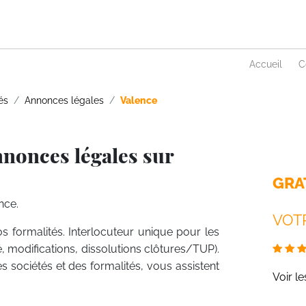
Accueil
C
és
Annonces légales
Valence
nnonces légales sur
GRA
nce.
VOTR
s formalités. Interlocuteur unique pour les
é, modifications, dissolutions clôtures/TUP).
es sociétés et des formalités, vous assistent
Voir l