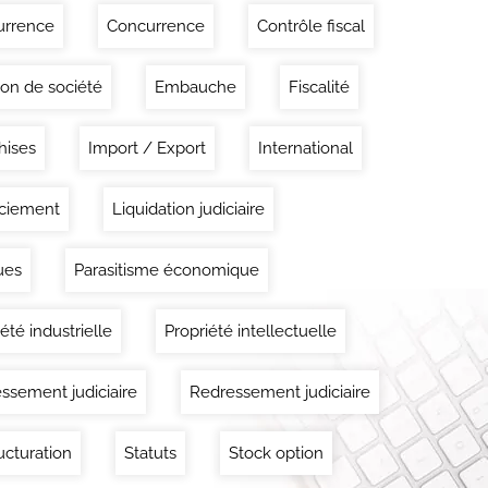
urrence
Concurrence
Contrôle fiscal
ion de société
Embauche
Fiscalité
hises
Import / Export
International
ciement
Liquidation judiciaire
ues
Parasitisme économique
été industrielle
Propriété intellectuelle
ssement judiciaire
Redressement judiciaire
ucturation
Statuts
Stock option