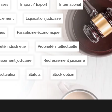
hises
Import / Export
International
ciement
Liquidation judiciaire
ues
Parasitisme économique
été industrielle
Propriété intellectuelle
ssement judiciaire
Redressement judiciaire
ucturation
Statuts
Stock option