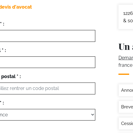
devis d'avocat
1226
& so
 :
Un 
* :
Demand
france
postal * :
Annon
 :
Breve
Cessi