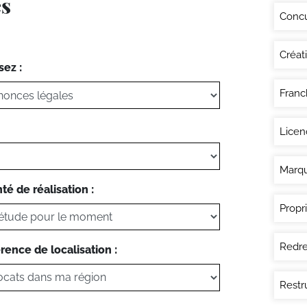
es
Conc
Créat
sez :
Franc
Licen
Marq
té de réalisation :
Propri
Redre
rence de localisation :
Restr