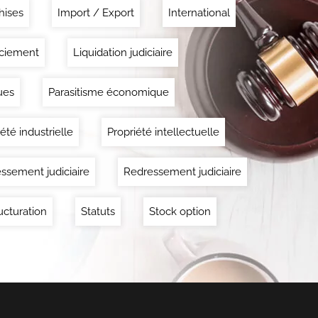
hises
Import / Export
International
ciement
Liquidation judiciaire
ues
Parasitisme économique
été industrielle
Propriété intellectuelle
ssement judiciaire
Redressement judiciaire
ucturation
Statuts
Stock option