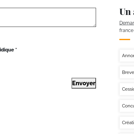
Un 
Demand
france
idique
*
Annon
Breve
Envoyer
Cessi
Conc
Créat