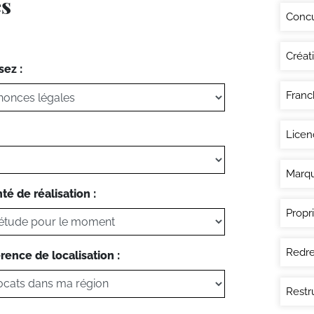
es
Conc
Créat
sez :
Franc
Licen
Marq
té de réalisation :
Propri
Redre
rence de localisation :
Restr