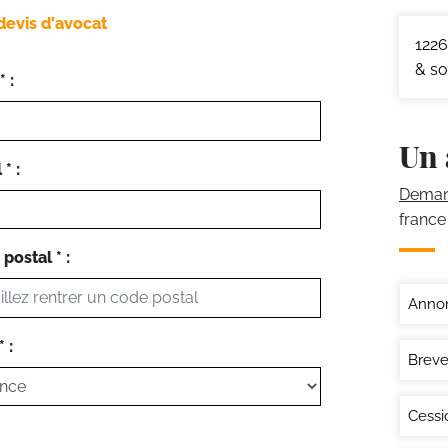
devis d'avocat
1226
& so
 :
Un 
* :
Demand
france
postal * :
Annon
 :
Breve
Cessi