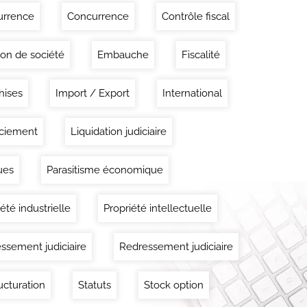
urrence
Concurrence
Contrôle fiscal
ion de société
Embauche
Fiscalité
hises
Import / Export
International
ciement
Liquidation judiciaire
ues
Parasitisme économique
été industrielle
Propriété intellectuelle
ssement judiciaire
Redressement judiciaire
ucturation
Statuts
Stock option