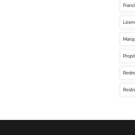
Franc
Licen
Marq
Propri
Redre
Restr