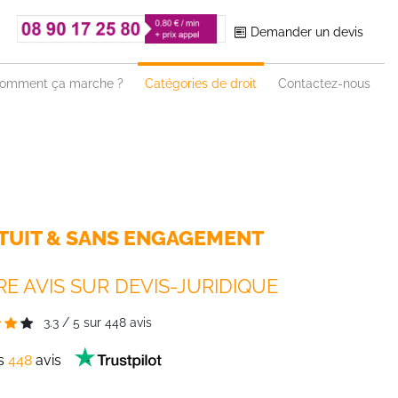
Demander un devis
omment ça marche ?
Catégories de droit
Contactez-nous
TUIT & SANS ENGAGEMENT
E AVIS SUR DEVIS-JURIDIQUE
3.3
/
5
sur
448
avis
es
448
avis