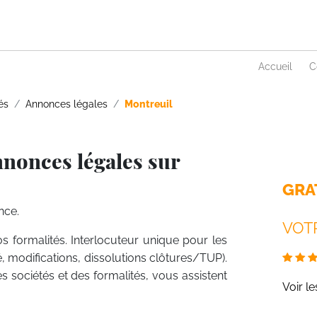
Accueil
C
és
Annonces légales
Montreuil
nnonces légales sur
GRA
nce.
VOTR
s formalités. Interlocuteur unique pour les
é, modifications, dissolutions clôtures/TUP).
es sociétés et des formalités, vous assistent
Voir l