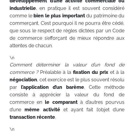
développement d’une activité commerciale ou
industrielle
, en pratique il est souvent considéré
comme le
bien le plus important
du patrimoine du
commerçant. C’est pourquoi Il ne pourra être cédé,
que sous le respect de règles dictées par un Code
de commerce s’efforçant de mieux répondre aux
attentes de chacun.
\n
Comment déterminer la valeur d’un fond de
commerce ?
Préalable à la
fixation du prix
et à la
négociation
, cet exercice est le plus souvent résolu
par
l’application d’un barème
. Cette méthode
consiste à apprécier la valeur du fond de
commerce en
le comparant
à d’autres pourvus
d’une
même activité
et ayant fait l’objet d’une
transaction récente
.
\n