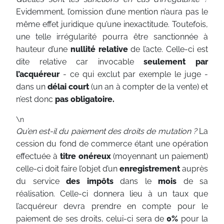
Evidemment, l’omission d’une mention n’aura pas le
même effet juridique qu’une inexactitude. Toutefois,
une telle irrégularité pourra être sanctionnée à
hauteur d’une
nullité relative
de l’acte. Celle-ci est
dite relative car invocable
seulement par
l’acquéreur
- ce qui exclut par exemple le juge -
dans un
délai court
(un an à compter de la vente) et
n’est donc
pas obligatoire.
\n
Qu’en est-il du paiement des droits de mutation ?
La
cession du fond de commerce étant une opération
effectuée à
titre onéreux
(moyennant un paiement)
celle-ci doit faire l’objet d’un
enregistrement
auprès
du service
des impôts
dans le
mois
de sa
réalisation. Celle-ci donnera lieu à un taux que
l’acquéreur devra prendre en compte pour le
paiement de ses droits, celui-ci sera de
0%
pour la