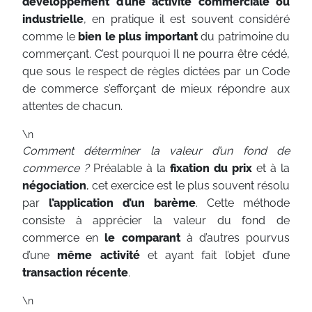
développement d’une activité commerciale ou
industrielle
, en pratique il est souvent considéré
comme le
bien le plus important
du patrimoine du
commerçant. C’est pourquoi Il ne pourra être cédé,
que sous le respect de règles dictées par un Code
de commerce s’efforçant de mieux répondre aux
attentes de chacun.
\n
Comment déterminer la valeur d’un fond de
commerce ?
Préalable à la
fixation du prix
et à la
négociation
, cet exercice est le plus souvent résolu
par
l’application d’un barème
. Cette méthode
consiste à apprécier la valeur du fond de
commerce en
le comparant
à d’autres pourvus
d’une
même activité
et ayant fait l’objet d’une
transaction récente
.
\n