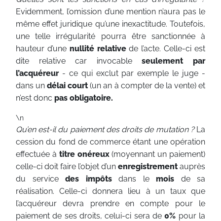
Evidemment, l’omission d’une mention n’aura pas le
même effet juridique qu’une inexactitude. Toutefois,
une telle irrégularité pourra être sanctionnée à
hauteur d’une
nullité relative
de l’acte. Celle-ci est
dite relative car invocable
seulement par
l’acquéreur
- ce qui exclut par exemple le juge -
dans un
délai court
(un an à compter de la vente) et
n’est donc
pas obligatoire.
\n
Qu’en est-il du paiement des droits de mutation ?
La
cession du fond de commerce étant une opération
effectuée à
titre onéreux
(moyennant un paiement)
celle-ci doit faire l’objet d’un
enregistrement
auprès
du service
des impôts
dans le
mois
de sa
réalisation. Celle-ci donnera lieu à un taux que
l’acquéreur devra prendre en compte pour le
paiement de ses droits, celui-ci sera de
0%
pour la