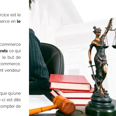
rcice est le
mmerce en
le
de commerce
trats
ce qui
 le but de
 commerce.
ent vendeur
ique qu’une
-ci est dite
compter de