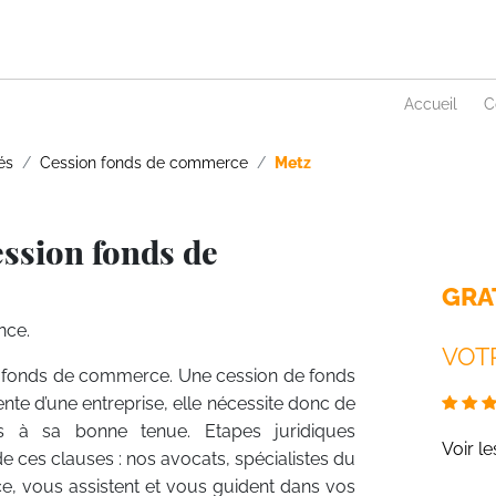
Accueil
C
és
Cession fonds de commerce
Metz
ession fonds de
GRA
nce.
VOTR
 fonds de commerce. Une cession de fonds
te d’une entreprise, elle nécessite donc de
es à sa bonne tenue. Etapes juridiques
Voir l
e ces clauses : nos avocats, spécialistes du
e, vous assistent et vous guident dans vos