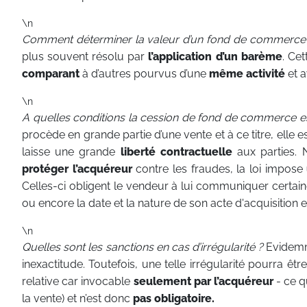
\n
Comment déterminer la valeur d’un fond de commerce
plus souvent résolu par
l’application d’un barème
. Ce
comparant
à d’autres pourvus d’une
même activité
et a
\n
A quelles conditions la cession de fond de commerce es
procède en grande partie d’une vente et à ce titre, elle
laisse une grande
liberté contractuelle
aux parties.
protéger l’acquéreur
contre les fraudes, la loi impose
Celles-ci obligent le vendeur à lui communiquer certa
ou encore la date et la nature de son acte d'acquisition e
\n
Quelles sont les sanctions en cas d’irrégularité ?
Evidemme
inexactitude. Toutefois, une telle irrégularité pourra êt
relative car invocable
seulement par l’acquéreur
- ce q
la vente) et n’est donc
pas obligatoire.