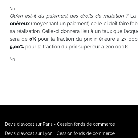
\n
Qu’en est-il du paiement des droits de mutation ?
La 
onéreux
(moyennant un paiement) celle-ci doit faire l’ob
sa réalisation. Celle-ci donnera lieu à un taux que l’ac
sera de
0%
pour la fraction du prix inférieure à 23 00
5,00%
pour la fraction du prix supérieur à 200 000€.
\n
Devis d'avocat sur Paris - Cession fonds de commerce
Devis d'avocat sur Lyon - Cession fonds de commerce