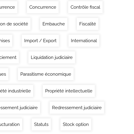
urrence
Concurrence
Contrôle fiscal
ion de société
Embauche
Fiscalité
hises
Import / Export
International
ciement
Liquidation judiciaire
ues
Parasitisme économique
été industrielle
Propriété intellectuelle
ssement judiciaire
Redressement judiciaire
ucturation
Statuts
Stock option