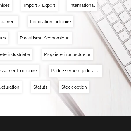
hises
Import / Export
International
ciement
Liquidation judiciaire
ues
Parasitisme économique
été industrielle
Propriété intellectuelle
ssement judiciaire
Redressement judiciaire
ucturation
Statuts
Stock option