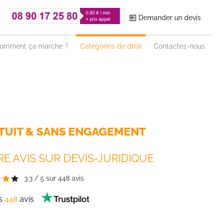
Demander un devis
omment ça marche ?
Catégories de droit
Contactez-nous
TUIT & SANS ENGAGEMENT
E AVIS SUR DEVIS-JURIDIQUE
3.3
/
5
sur
448
avis
es
448
avis