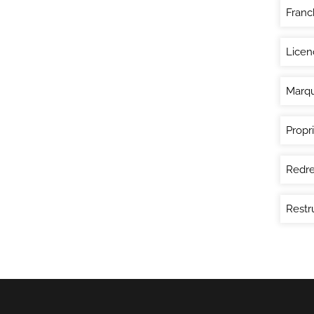
Franc
Licen
Marq
Propri
Redre
Restr