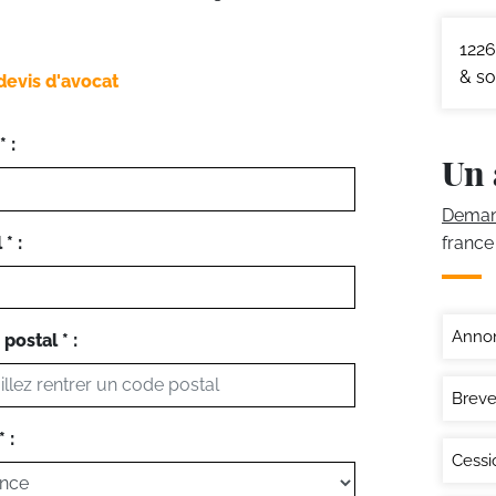
1226
& so
devis d'avocat
 :
Un 
Demand
* :
france
Annon
postal * :
Breve
 :
Cessi