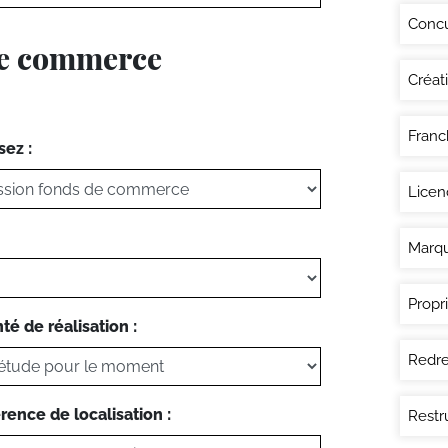
Conc
 de commerce
Créat
Franc
sez :
Licen
Marq
Propri
té de réalisation :
Redre
rence de localisation :
Restr