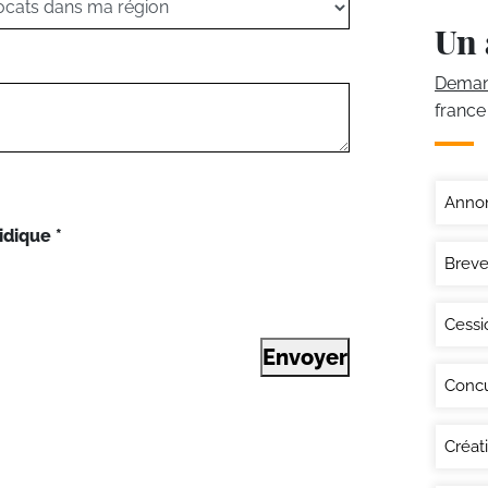
Un 
Demand
france
Annon
idique
*
Breve
Cessi
Envoyer
Conc
Créat