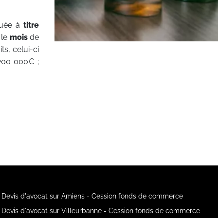
tuée à
titre
 le
mois
de
s, celui-ci
 200 000€ ;
Devis d'avocat sur Amiens - Cession fonds de commerce
Devis d'avocat sur Villeurbanne - Cession fonds de commerce