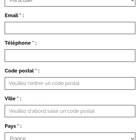
Email * :
Téléphone * :
Code postal * :
Ville * :
Pays * :