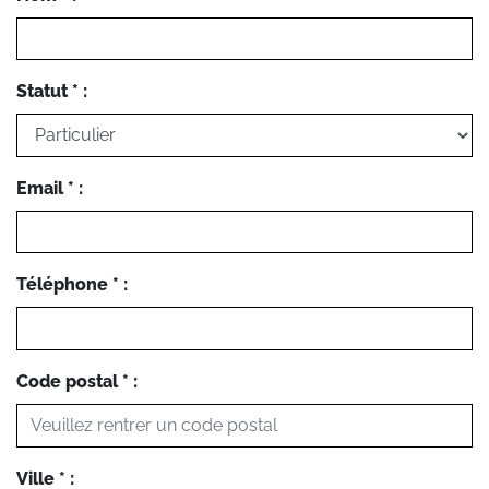
Statut * :
Email * :
Téléphone * :
Code postal * :
Ville * :