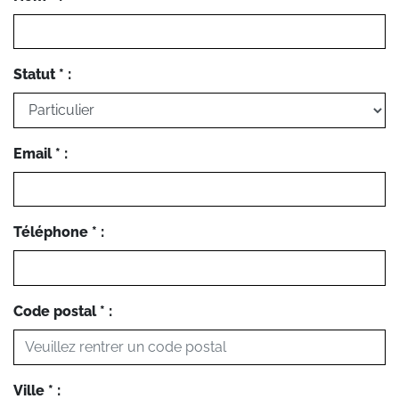
Statut * :
Email * :
Téléphone * :
Code postal * :
Ville * :