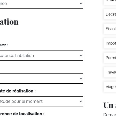
Dégra
tation
Fisca
Impôt
sez :
Permi
Trava
Viage
té de réalisation :
Un 
rence de localisation :
Demand