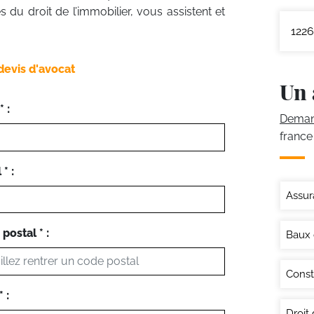
 du droit de l’immobilier, vous assistent et
1226
devis d'avocat
Un 
 :
Demand
france
* :
Assur
postal * :
Baux
Const
 :
Droit