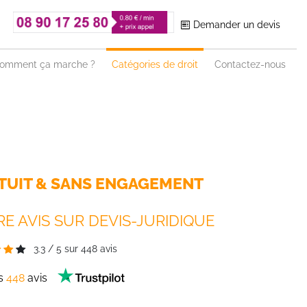
Demander un devis
omment ça marche ?
Catégories de droit
Contactez-nous
TUIT & SANS ENGAGEMENT
E AVIS SUR DEVIS-JURIDIQUE
3.3
/
5
sur
448
avis
es
448
avis