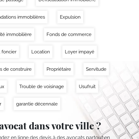
dations immobilières
Expulsion
lité immobilière
Fonds de commerce
 foncier
Location
Loyer impayé
s de construire
Propriétaire
Servitude
ux
Trouble de voisinage
Usufruit
r
garantie décennale
avocat dans votre ville ?
ez en ligne des devis
à des avocats partout en