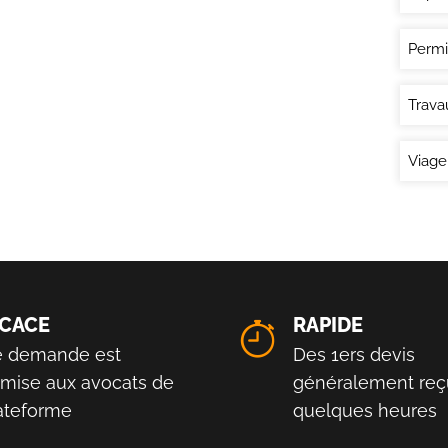
Permi
Trava
Viage
ICACE
RAPIDE
e demande est
Des 1ers devis
smise aux avocats de
généralement reç
lateforme
quelques heures