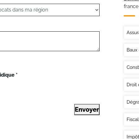
france
Assur
Baux
Const
idique
*
Droit
Dégra
Envoyer
Fisca
Impôt