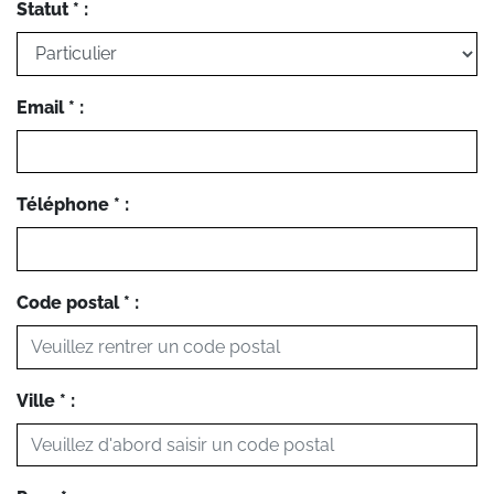
Statut * :
Email * :
Téléphone * :
Code postal * :
Ville * :