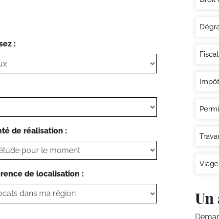
Dégra
sez :
Fisca
Impôt
Permi
té de réalisation :
Trava
Viage
rence de localisation :
Un 
Demand