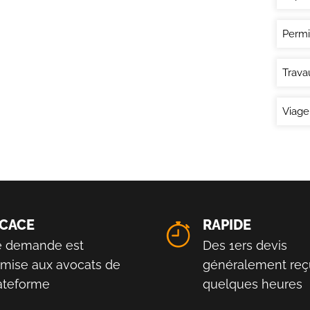
Permi
Trava
Viage
ICACE
RAPIDE
e demande est
Des 1ers devis
smise aux avocats de
généralement reç
lateforme
quelques heures