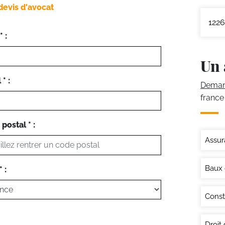
devis d'avocat
1226
 :
Un 
* :
Demand
france
postal * :
Assur
Baux
 :
Const
Droit