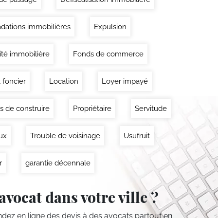
dations immobilières
Expulsion
lité immobilière
Fonds de commerce
 foncier
Location
Loyer impayé
s de construire
Propriétaire
Servitude
ux
Trouble de voisinage
Usufruit
r
garantie décennale
avocat dans votre ville ?
ez en ligne des devis
à des avocats partout en