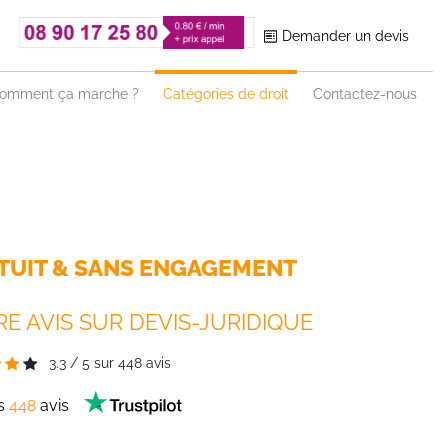
Demander un devis
omment ça marche ?
Catégories de droit
Contactez-nous
TUIT & SANS ENGAGEMENT
E AVIS SUR DEVIS-JURIDIQUE
3.3
/
5
sur
448
avis
es
448
avis