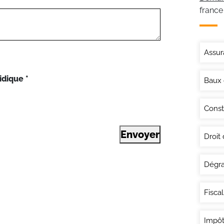
france
Assur
idique
*
Baux
Const
Envoyer
Droit
Dégra
Fisca
Impôt