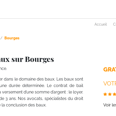
Accueil
C
Bourges
aux sur Bourges
GRA
nce.
lier dans le domaine des baux. Les baux sont
VOTR
une durée déterminée. Le contrat de bail
du versement d’une somme d’argent : le loyer.
e de 3 ans. Nos avocats, spécialistes du droit
 la conclusion des baux.
Voir l