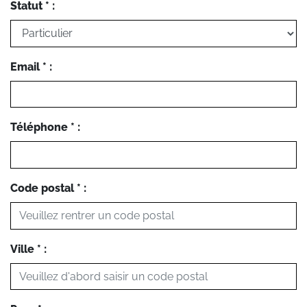
Statut * :
Email * :
Téléphone * :
Code postal * :
Ville * :