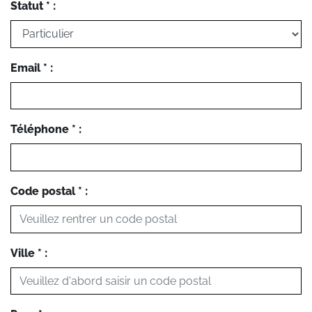
Statut * :
Email * :
Téléphone * :
Code postal * :
Ville * :