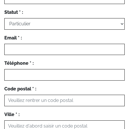
Statut * :
Email * :
Téléphone * :
Code postal * :
Ville * :