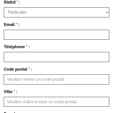
Statut * :
Email * :
Téléphone * :
Code postal * :
Ville * :