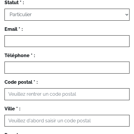
Statut * :
Email * :
Téléphone * :
Code postal * :
Ville * :