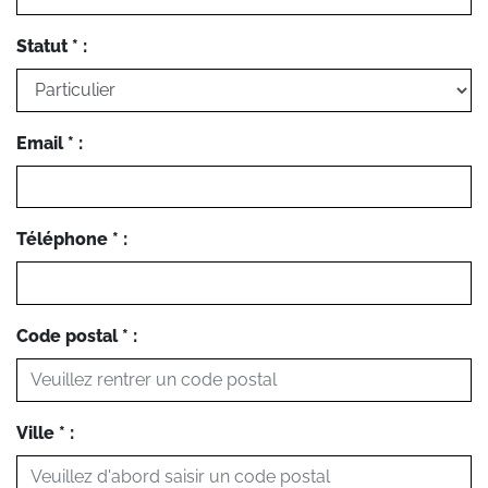
Statut * :
Email * :
Téléphone * :
Code postal * :
Ville * :