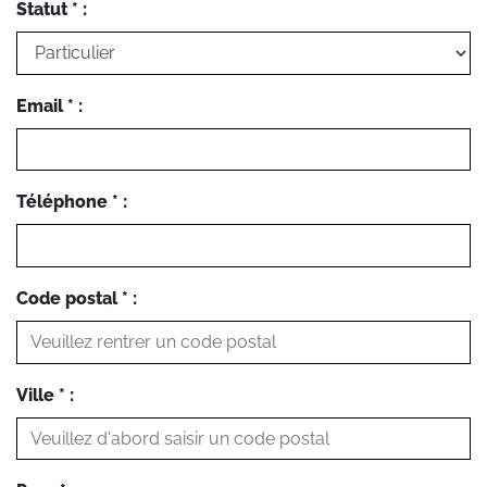
Statut * :
Email * :
Téléphone * :
Code postal * :
Ville * :