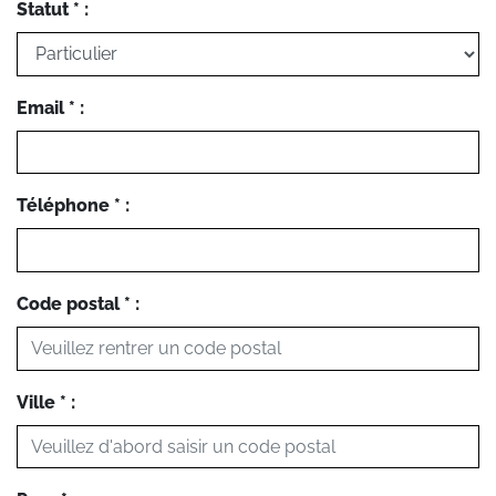
Statut * :
Email * :
Téléphone * :
Code postal * :
Ville * :