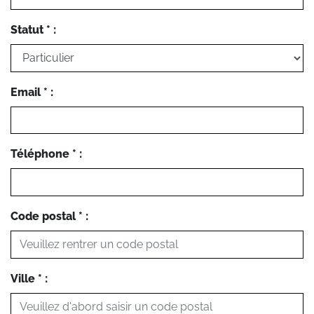
Statut * :
Email * :
Téléphone * :
Code postal * :
Ville * :