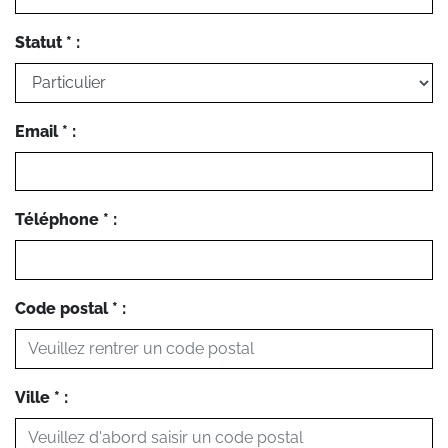
Statut * :
Email * :
Téléphone * :
Code postal * :
Ville * :