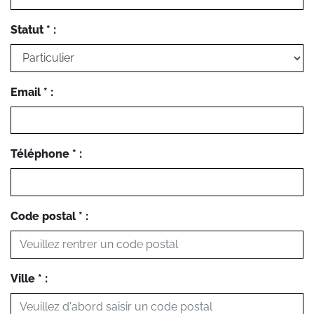
Statut * :
Email * :
Téléphone * :
Code postal * :
Ville * :