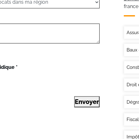
france
Assur
Baux
idique
*
Const
Droit
Envoyer
Dégra
Fisca
Impôt