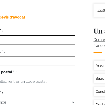
1226
devis d'avocat
Un 
 :
Demand
france
* :
Assur
postal * :
Baux
Const
 :
Droit