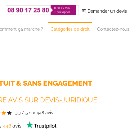
Demander un devis
omment ça marche ?
Catégories de droit
Contactez-nous
TUIT & SANS ENGAGEMENT
E AVIS SUR DEVIS-JURIDIQUE
3.3
/
5
sur
448
avis
es
448
avis