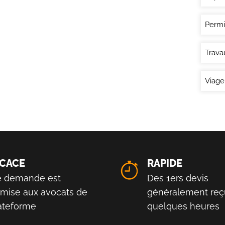
Permi
Trava
Viage
ICACE
RAPIDE
e demande est
Des 1ers devis
smise aux avocats de
généralement reç
lateforme
quelques heures