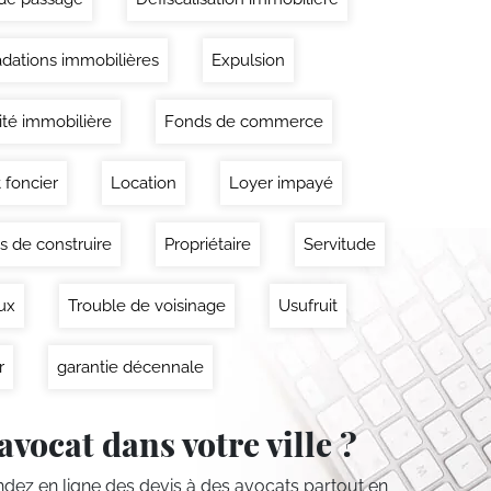
dations immobilières
Expulsion
lité immobilière
Fonds de commerce
 foncier
Location
Loyer impayé
s de construire
Propriétaire
Servitude
ux
Trouble de voisinage
Usufruit
r
garantie décennale
avocat dans votre ville ?
ez en ligne des devis
à des avocats partout en