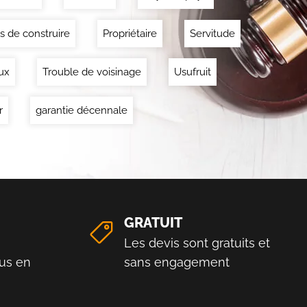
s de construire
Propriétaire
Servitude
ux
Trouble de voisinage
Usufruit
r
garantie décennale
GRATUIT
Les devis sont gratuits et
us en
sans engagement