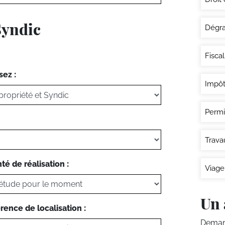
Syndic
Dégra
Fisca
sez :
Impôt
Permi
Trava
té de réalisation :
Viage
Un 
rence de localisation :
Demand