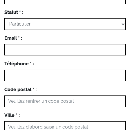
Statut * :
Email * :
Téléphone * :
Code postal * :
Ville * :