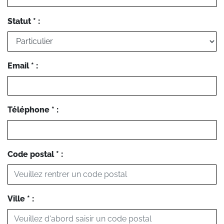
Statut * :
Email * :
Téléphone * :
Code postal * :
Ville * :