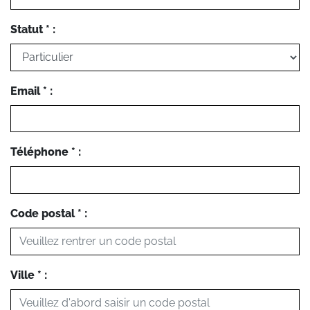
Statut * :
Email * :
Téléphone * :
Code postal * :
Ville * :