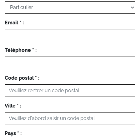
Email * :
Téléphone * :
Code postal * :
Ville * :
Pays * :