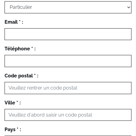
Email * :
Téléphone * :
Code postal * :
Ville * :
Pays * :