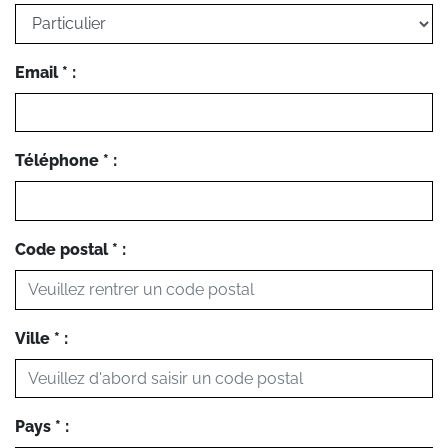
Email * :
Téléphone * :
Code postal * :
Ville * :
Pays * :