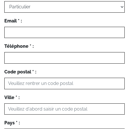
Email * :
Téléphone * :
Code postal * :
Ville * :
Pays * :