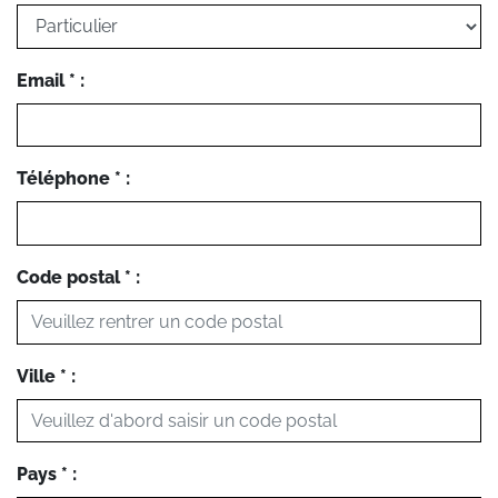
Email * :
Téléphone * :
Code postal * :
Ville * :
Pays * :