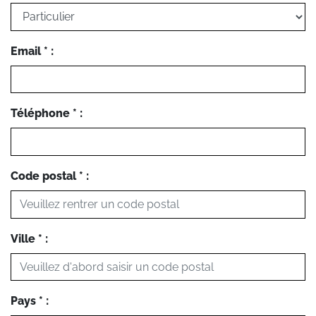
Email * :
Téléphone * :
Code postal * :
Ville * :
Pays * :