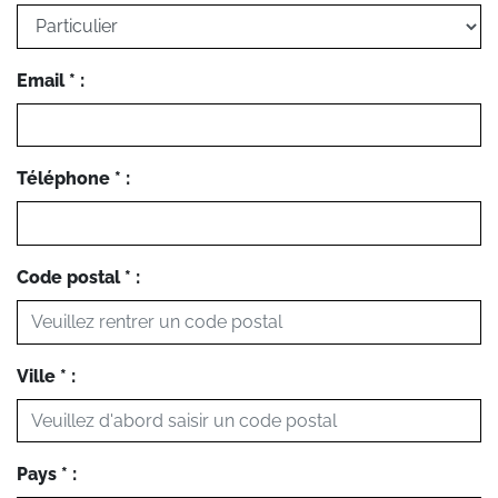
Email * :
Téléphone * :
Code postal * :
Ville * :
Pays * :