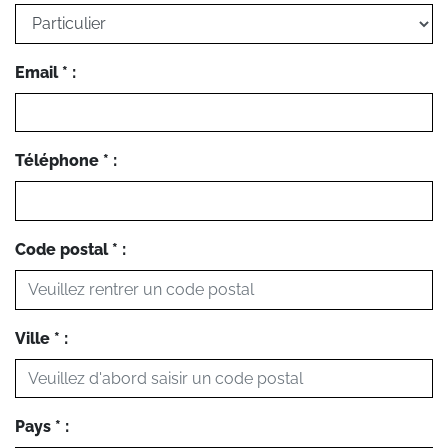
Email * :
Téléphone * :
Code postal * :
Ville * :
Pays * :