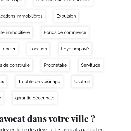
dations immobilières
Expulsion
lité immobilière
Fonds de commerce
 foncier
Location
Loyer impayé
s de construire
Propriétaire
Servitude
ux
Trouble de voisinage
Usufruit
r
garantie décennale
avocat dans votre ville ?
ez en ligne des devis
à des avocats partout en