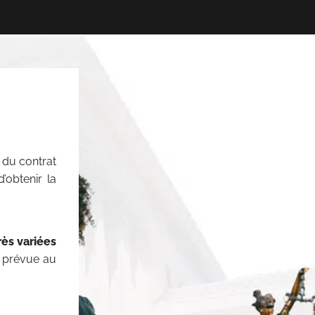
s du contrat
’obtenir la
rès variées
e prévue au