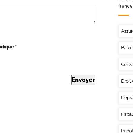
france
Assur
idique
*
Baux
Const
Envoyer
Droit
Dégra
Fisca
Impôt