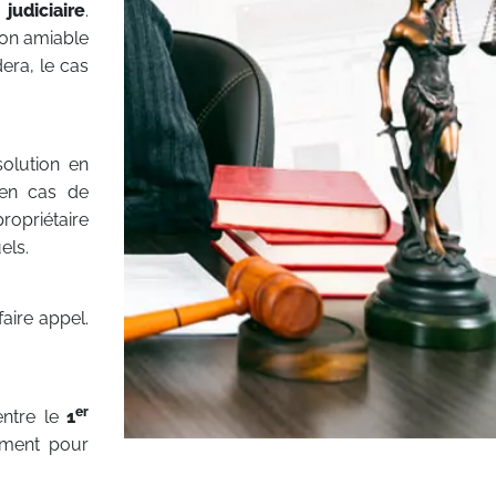
 judiciaire
.
ion amiable
dera, le cas
solution en
 en cas de
ropriétaire
els.
faire appel.
er
entre le
1
lement pour