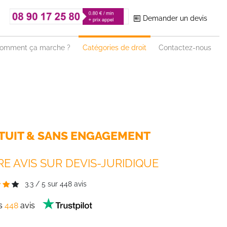
Demander un devis
omment ça marche ?
Catégories de droit
Contactez-nous
TUIT & SANS ENGAGEMENT
E AVIS SUR DEVIS-JURIDIQUE
3.3
/
5
sur
448
avis
es
448
avis