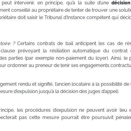
 peut intervenir, en principe, qu’à la suite d’une
décision
ment conseillé au propriétaire de tenter de trouver une solut
priétaire doit saisir le Tribunal d’Instance compétent qui déci
toire ?
Certains contrats de bail anticipent les cas de ré
e clause prévoyant la résiliation automatique du contrat
s parties (par exemple non-paiement du loyer). Ainsi, le p
 pour ordonner au preneur de tenir ses engagements contractu
gement rendu et signifié, l’ancien locataire à la possibilité de 
mesure d’expulsion jusqu’à la décision des juges d’appel).
incipe, les procédures d’expulsion ne peuvent avoir lieu 
specterait pas cette mesure pourrait être poursuivit péna