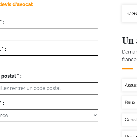
devis d'avocat
1226
 :
Un 
* :
Demand
france
postal * :
Assur
Baux
 :
Const
Droit