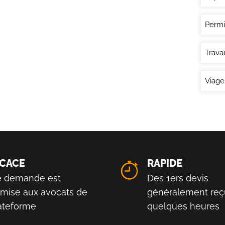
Permi
Trava
Viage
ICACE
RAPIDE
e demande est
Des 1ers devis
smise aux avocats de
généralement reç
lateforme
quelques heures