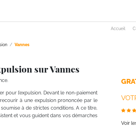
Accueil
C
sion
Vannes
xpulsion sur Vannes
GRA
nce.
ier pour l’expulsion. Devant le non-paiement
VOTR
s recourir à une expulsion prononcée par le
t soumise à de strictes conditions. A ce titre,
assistent et vous guident dans vos démarches
Voir l