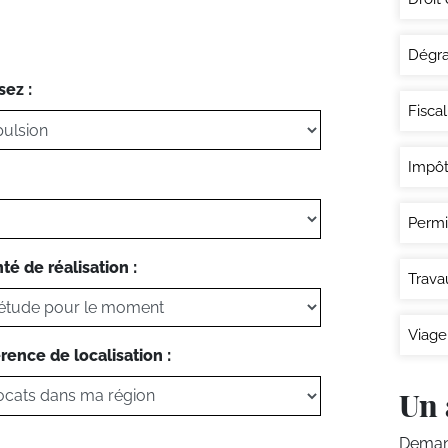
Dégra
sez :
Fisca
Impôt
Permi
té de réalisation :
Trava
Viage
rence de localisation :
Un 
Demand