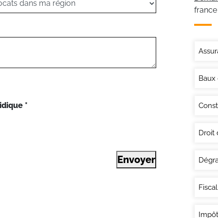
france
Assur
Baux
idique
*
Const
Droit
Envoyer
Dégra
Fisca
Impôt