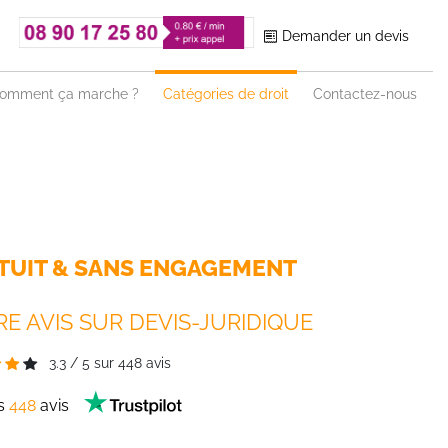
Demander un devis
omment ça marche ?
Catégories de droit
Contactez-nous
TUIT & SANS ENGAGEMENT
E AVIS SUR DEVIS-JURIDIQUE
3.3
/
5
sur
448
avis
es
448
avis