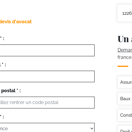
1226
devis d'avocat
Un 
 :
Demand
france
* :
Assur
postal * :
Baux
Const
 :
Droit