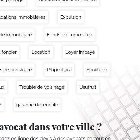
dations immobilières
Expulsion
lité immobilière
Fonds de commerce
 foncier
Location
Loyer impayé
s de construire
Propriétaire
Servitude
ux
Trouble de voisinage
Usufruit
r
garantie décennale
avocat dans votre ville ?
ez en ligne des devis
à des avocats partout en