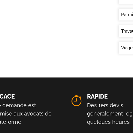
Permi
Trava
Viage
ICACE
RAPIDE
e demande est
Des 1ers devis
smise aux avocats de
généralement reç
lateforme
quelques heures