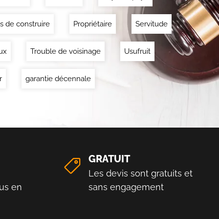
s de construire
Propriétaire
Servitude
ux
Trouble de voisinage
Usufruit
r
garantie décennale
GRATUIT
Les devis sont gratuits et
us en
sans engagement