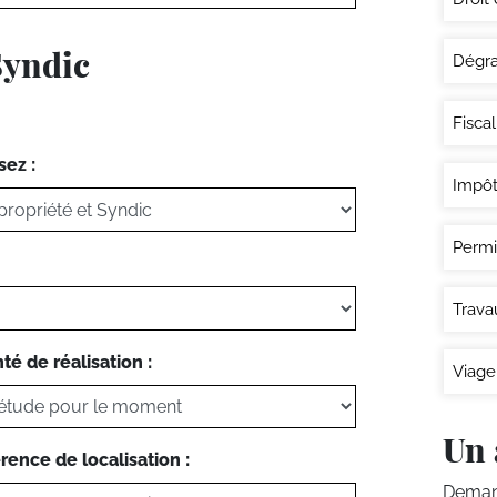
Syndic
Dégra
Fisca
sez :
Impôt
Permi
Trava
té de réalisation :
Viage
Un 
rence de localisation :
Demand