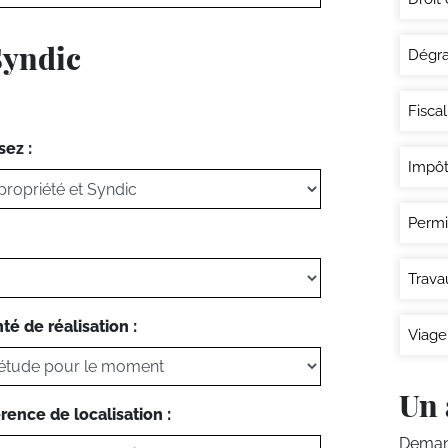
Syndic
Dégra
Fisca
sez :
Impôt
Permi
Trava
té de réalisation :
Viage
Un 
rence de localisation :
Demand