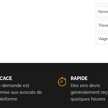
Permi
Trava
Viage
ICACE
RAPIDE
e demande est
Des 1ers devis
smise aux avocats de
généralement reç
lateforme
quelques heures