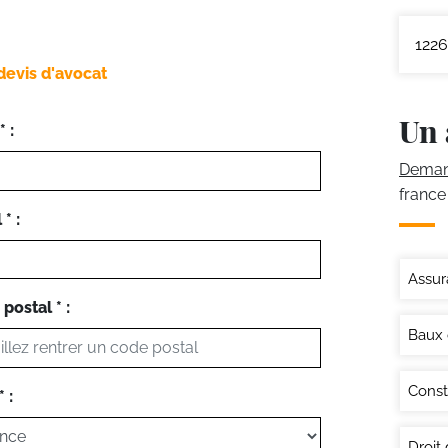
1226
devis d'avocat
Un 
 :
Demand
france
* :
Assur
postal * :
Baux
Const
 :
Droit