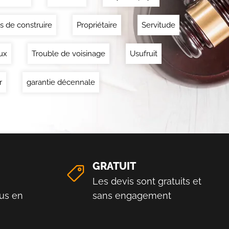
s de construire
Propriétaire
Servitude
ux
Trouble de voisinage
Usufruit
r
garantie décennale
GRATUIT
Les devis sont gratuits et
us en
sans engagement