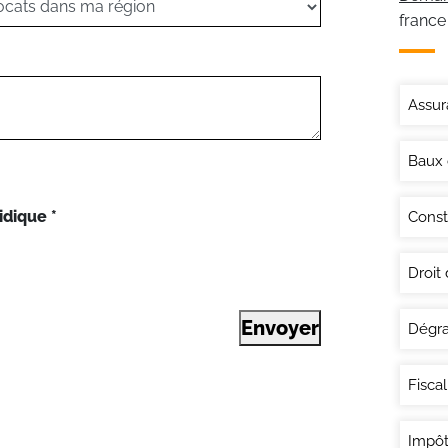
france
Assur
Baux
idique
*
Const
Droit
Envoyer
Dégra
Fisca
Impôt