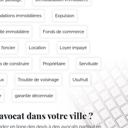
dations immobilières
Expulsion
lité immobilière
Fonds de commerce
 foncier
Location
Loyer impayé
s de construire
Propriétaire
Servitude
ux
Trouble de voisinage
Usufruit
r
garantie décennale
avocat dans votre ville ?
ez en ligne des devis
à des avocats partout en