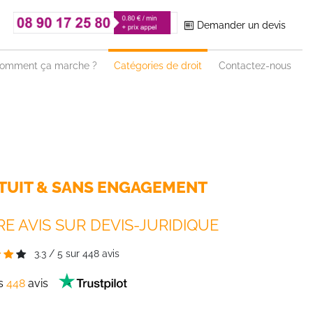
Demander un devis
omment ça marche ?
Catégories de droit
Contactez-nous
TUIT & SANS ENGAGEMENT
E AVIS SUR DEVIS-JURIDIQUE
3.3
/
5
sur
448
avis
es
448
avis