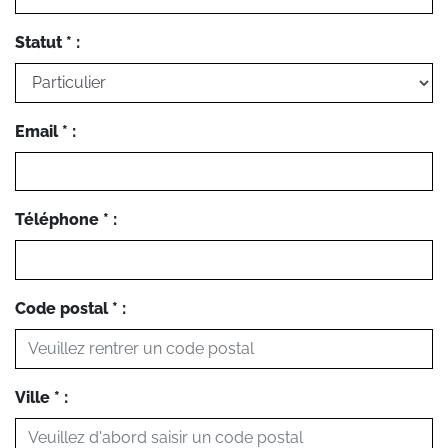
Statut * :
Email * :
Téléphone * :
Code postal * :
Ville * :