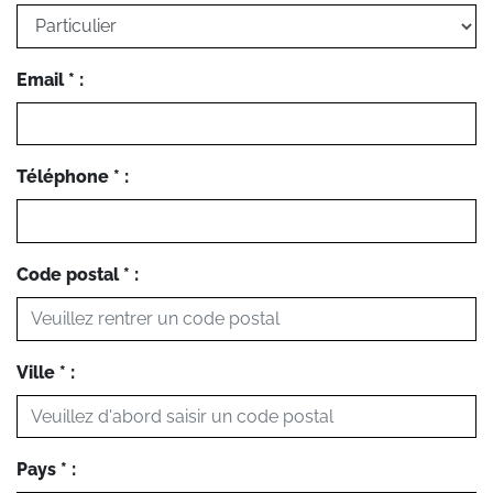
Email * :
Téléphone * :
Code postal * :
Ville * :
Pays * :