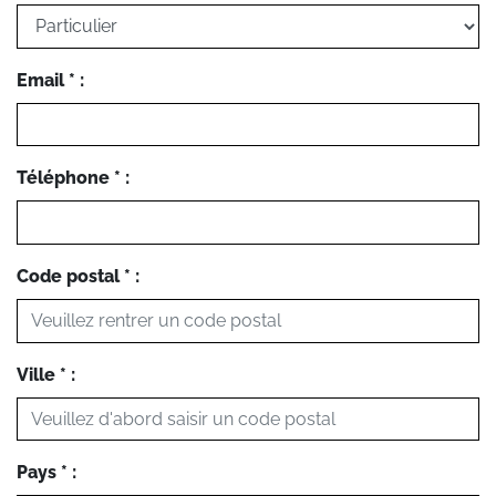
Email * :
Téléphone * :
Code postal * :
Ville * :
Pays * :