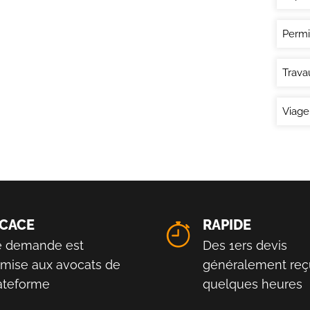
Permi
Trava
Viage
ICACE
RAPIDE
e demande est
Des 1ers devis
smise aux avocats de
généralement reç
lateforme
quelques heures