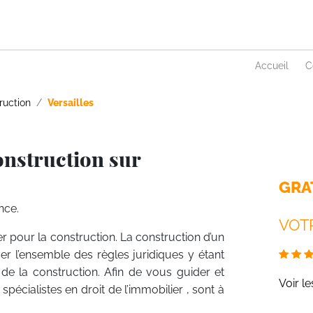
Accueil
C
ruction
Versailles
onstruction sur
GRA
nce.
VOTR
er pour la construction. La construction d’un
ser l’ensemble des règles juridiques y étant
n de la construction. Afin de vous guider et
Voir l
pécialistes en droit de l’immobilier , sont à