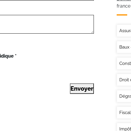
france
Assur
Baux
idique
*
Const
Droit
Envoyer
Dégra
Fisca
Impôt