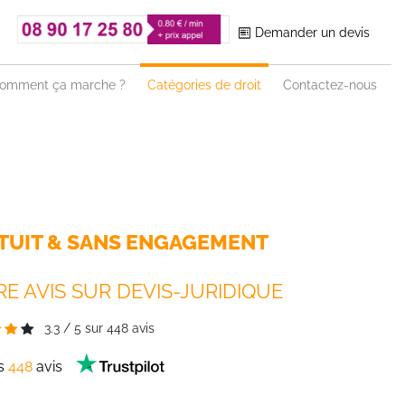
Demander un devis
omment ça marche ?
Catégories de droit
Contactez-nous
TUIT & SANS ENGAGEMENT
E AVIS SUR DEVIS-JURIDIQUE
3.3
/
5
sur
448
avis
es
448
avis