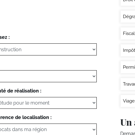
Dégra
Fisca
sez :
Impôt
Permi
Trava
té de réalisation :
Viage
rence de localisation :
Un 
Demand