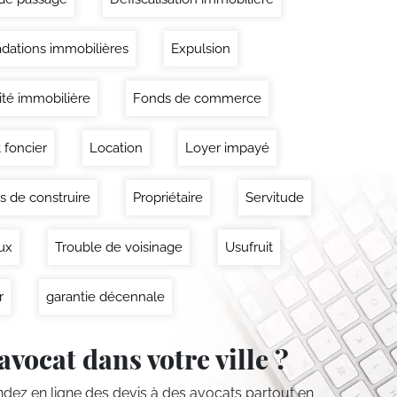
dations immobilières
Expulsion
lité immobilière
Fonds de commerce
 foncier
Location
Loyer impayé
s de construire
Propriétaire
Servitude
ux
Trouble de voisinage
Usufruit
r
garantie décennale
avocat dans votre ville ?
ez en ligne des devis
à des avocats partout en