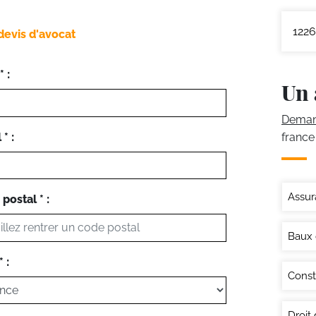
1226
devis d'avocat
 :
Un 
Demand
* :
france
Assur
postal * :
Baux
 :
Const
Droit