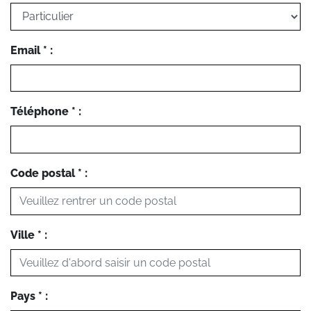
Email * :
Téléphone * :
Code postal * :
Ville * :
Pays * :