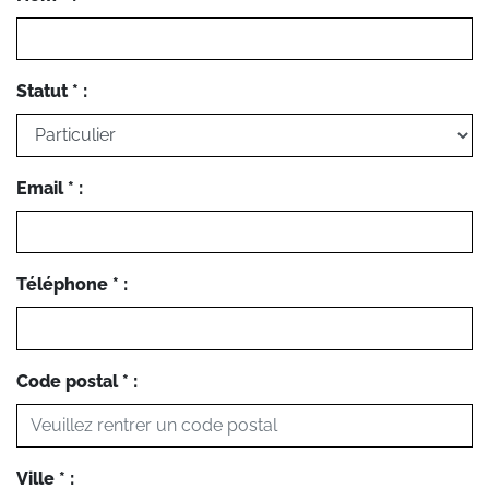
Statut * :
Email * :
Téléphone * :
Code postal * :
Ville * :