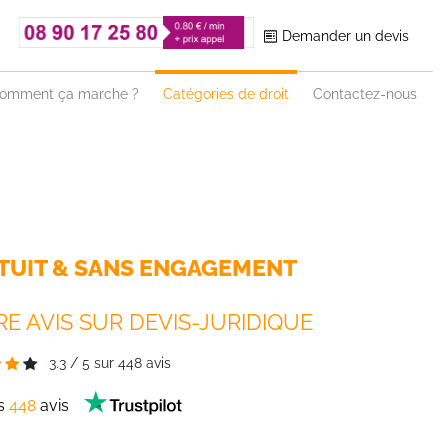
Demander un devis
omment ça marche ?
Catégories de droit
Contactez-nous
TUIT & SANS ENGAGEMENT
E AVIS SUR DEVIS-JURIDIQUE
3.3
/
5
sur
448
avis
es
448
avis