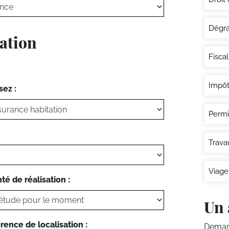
Dégra
tation
Fisca
Impôt
sez :
Permi
Trava
Viage
té de réalisation :
Un 
rence de localisation :
Demand