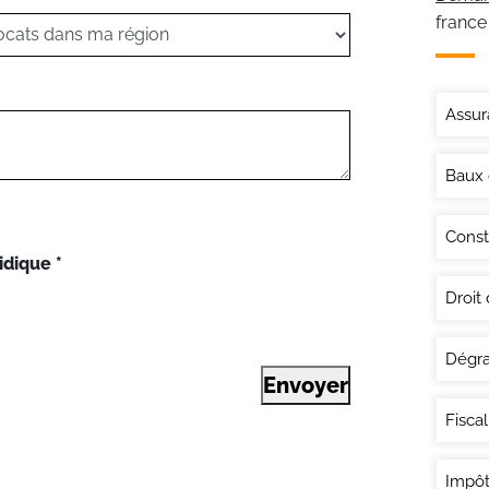
france
Assur
Baux
Const
idique
*
Droit
Dégra
Envoyer
Fisca
Impôt