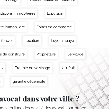
dations immobilières
Expulsion
lité immobilière
Fonds de commerce
 foncier
Location
Loyer impayé
s de construire
Propriétaire
Servitude
ux
Trouble de voisinage
Usufruit
r
garantie décennale
avocat dans votre ville ?
ez en ligne des devis
à des avocats partout en