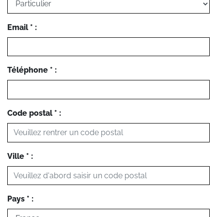
Email * :
Téléphone * :
Code postal * :
Ville * :
Pays * :