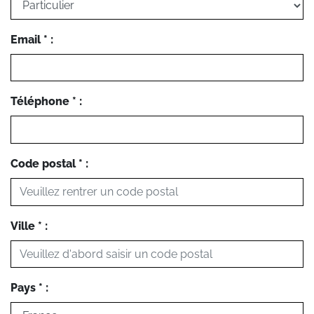
Email * :
Téléphone * :
Code postal * :
Ville * :
Pays * :