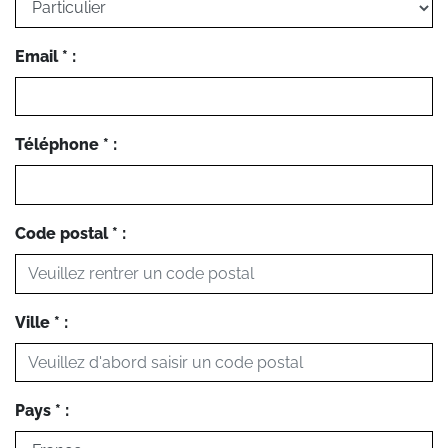
Email * :
Téléphone * :
Code postal * :
Ville * :
Pays * :