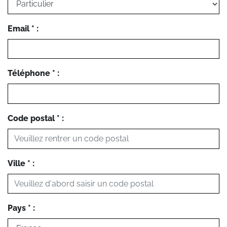
Email * :
Téléphone * :
Code postal * :
Ville * :
Pays * :