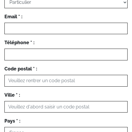
Email * :
Téléphone * :
Code postal * :
Ville * :
Pays * :